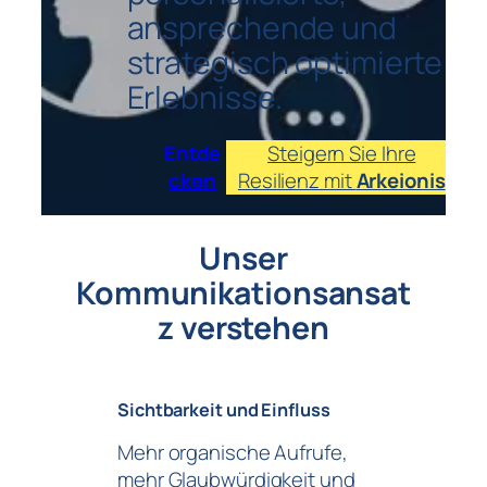
ansprechende und
strategisch optimierte
Erlebnisse.
Entde
Steigern Sie Ihre
cken
Resilienz mit
Arkeionis
Unser
Kommunikationsansat
z verstehen
Sichtbarkeit und Einfluss
Mehr organische Aufrufe,
mehr Glaubwürdigkeit und